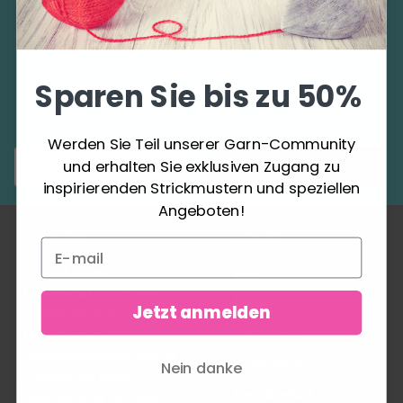
Sparen Sie bis zu 50%
Werden Sie Teil unserer Garn-Community und
erhalten Sie exklusiven Zugang zu
Sparen Sie bis zu 50%
inspirierenden Strickmustern und speziellen
Angeboten!
Werden Sie Teil unserer Garn-Community
Abonnieren
und erhalten Sie exklusiven Zugang zu
inspirierenden Strickmustern und speziellen
Angeboten!
ÜBER UNS
KONTO
Garn ist unsere
Mein
Leidenschaft! Wir lieben
Konto
Jetzt anmelden
es, allen unseren
Adressbuch
fantastischen
Garnenthusiasten Garn zu
Wunschliste
Nein danke
schicken. Ein wenig
Bestellverlauf
Inspiration für das nächste