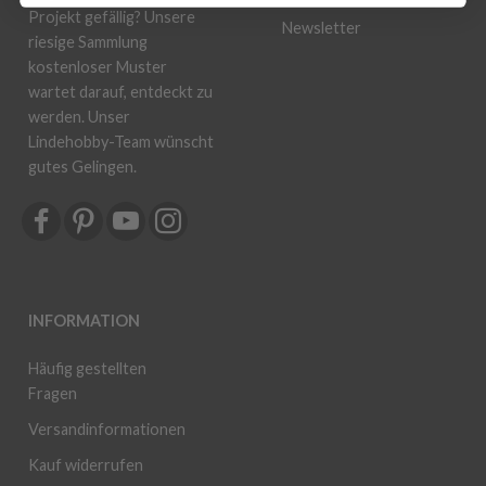
Projekt gefällig? Unsere
Newsletter
riesige Sammlung
kostenloser Muster
wartet darauf, entdeckt zu
werden. Unser
Lindehobby-Team wünscht
gutes Gelingen.
INFORMATION
Häufig gestellten
Fragen
Versandinformationen
Kauf widerrufen