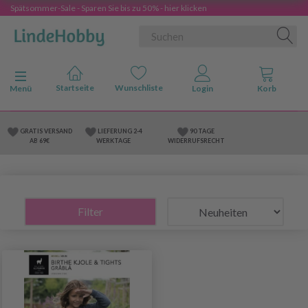
Spätsommer-Sale - Sparen Sie bis zu 50% - hier klicken
Anzeige ändern
Menü
GRATIS VERSAND
LIEFERUNG 2-4
90 TAGE
AB 69€
WERKTAGE
WIDERRUFSRECHT
Filter