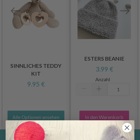
ESTERS BEANIE
SINNLICHES TEDDY
3.99 €
KIT
Anzahl
9.95 €
In den Warenkorb
Alle Optionen ansehen