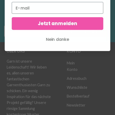
erhalten Sie exklusiven Zugang zu
inspirierenden Strickmustern und speziellen
Angeboten!
Jetzt anmelden
Abonnieren
Nein danke
ÜBER UNS
KONTO
Garn ist unsere
Mein
Leidenschaft! Wir lieben
Konto
es, allen unseren
Adressbuch
fantastischen
Garnenthusiasten Garn zu
Wunschliste
schicken. Ein wenig
Bestellverlauf
Inspiration für das nächste
Projekt gefällig? Unsere
Newsletter
riesige Sammlung
kostenloser Muster