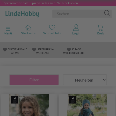
Spätsommer-Sale - Sparen Sie bis zu 50% - hier klicken
Anzeige ändern
Menü
GRATIS VERSAND
LIEFERUNG 2-4
90 TAGE
AB 69€
WERKTAGE
WIDERRUFSRECHT
Filter