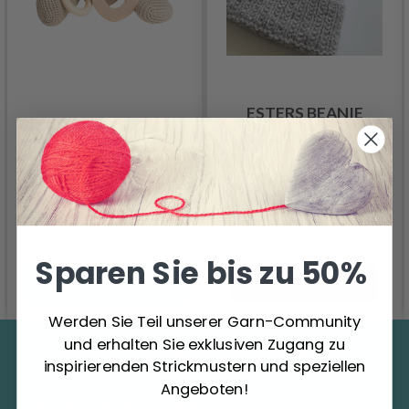
ESTERS BEANIE
SINNLICHES TEDDY
3.99 €
KIT
Anzahl
9.95 €
Sparen Sie bis zu 50%
In den Warenkorb
Alle Optionen ansehen
Werden Sie Teil unserer Garn-Community
und erhalten Sie exklusiven Zugang zu
Sparen Sie bis zu 50%
inspirierenden Strickmustern und speziellen
Angeboten!
Werden Sie Teil unserer Garn-Community und