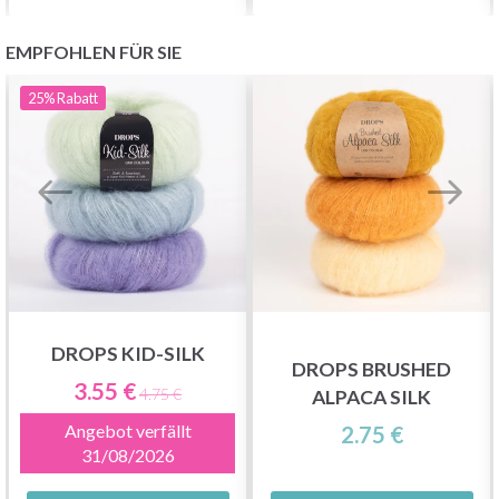
EMPFOHLEN FÜR SIE
25%
Rabatt
DROPS KID-SILK
DROPS BRUSHED
3.55 €
4.75 €
ALPACA SILK
Angebot verfällt
2.75 €
31/08/2026