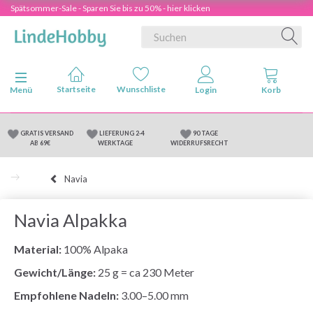
Spätsommer-Sale - Sparen Sie bis zu 50% - hier klicken
Anzeige ändern
Menü
GRATIS VERSAND
LIEFERUNG 2-4
90 TAGE
AB 69€
WERKTAGE
WIDERRUFSRECHT
Navia
Navia Alpakka
Material:
100% Alpaka
Gewicht/Länge:
25 g = ca 230 Meter
Empfohlene Nadeln:
3.00–5.00 mm