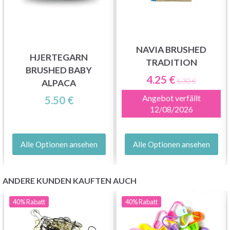
Werden Sie Teil unserer Garn-Community
und erhalten Sie exklusiven Zugang zu
inspirierenden Strickmustern und speziellen
NAVIA BRUSHED
Angeboten!
HJERTEGARN
TRADITION
BRUSHED BABY
4.25 €
5.30 €
ALPACA
Angebot verfällt
5.50 €
12/08/2026
Jetzt anmelden
Nein danke
Alle Optionen ansehen
Alle Optionen ansehen
ANDERE KUNDEN KAUFTEN AUCH
40%
Rabatt
40%
Rabatt