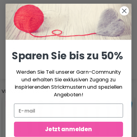
Ähnliche Produkte hier sehen
Weitere Stickgarne hier ansehen
Mouliné Spécial 25 Stickgarn, Rote/Gelbe/Orange
Nuancen
Mouliné Spécial 25 Stickgarn, Blaue/Lila Nuancen
Mouliné Spécial 25 Stickgarn, Grüne Nuancen
Sparen Sie bis zu 50%
Mouliné Spécial 25 Stickgarn, Farbwechselnd
Werden Sie Teil unserer Garn-Community
und erhalten Sie exklusiven Zugang zu
inspirierenden Strickmustern und speziellen
VERWANDTE PRODUKTE
Angeboten!
20%
Rabatt
20%
Rabatt
Jetzt anmelden