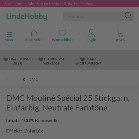
Spätsommer-Sale - Sparen Sie bis zu 50% - hier klicken
Anzeige ändern
Menü
GRATIS VERSAND
LIEFERUNG 2-4
90 TAGE
AB 69€
WERKTAGE
WIDERRUFSRECHT
DMC
DMC Mouliné Spécial 25 Stickgarn,
Einfarbig, Neutrale Farbtöne
Inhalt:
100% Baumwolle
Effekt:
Einfarbig