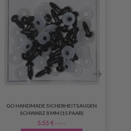
GO HANDMADE SICHERHEITSAUGEN
GO
SCHWARZ 8 MM (15 PAAR)
5.55 €
7.95 €