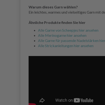
Warum dieses Garn wählen?
Ein leichtes, warmes und vielseitiges Garn mit d
Ähnliche Produkte finden Sie hier
Alle Garne von Scheepjes hier ansehen
Alle Merinogarne hier ansehen
Alle Garne für passende Nadelstärken hie
Alle Strickanleitungen hier ansehen