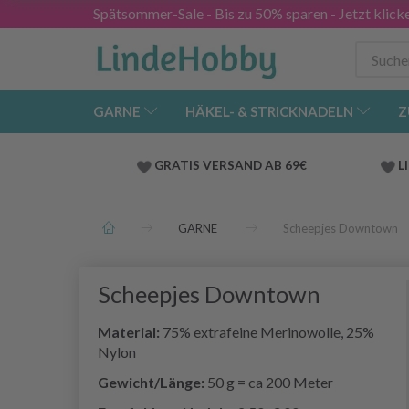
Spätsommer-Sale - Bis zu 50% sparen - Jetzt klick
GARNE
HÄKEL- & STRICKNADELN
Z
GRATIS VERSAND AB 69€
L
GARNE
Scheepjes Downtown
Scheepjes Downtown
Material:
75% extrafeine Merinowolle, 25%
Nylon
Gewicht/Länge:
50 g = ca 200 Meter