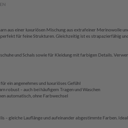
EN
rn aus einer luxuriösen Mischung aus extrafeiner Merinowolle und
perfekt für feine Strukturen. Gleichzeitig ist es strapazierfähig un
schuhe und Schals sowie für Kleidung mit farbigen Details. Verwen
für ein angenehmes und luxuriöses Gefühl
rn robust – auch bei häufigem Tragen und Waschen
ehen automatisch, ohne Farbwechsel
 – gleiche Lauflänge und aufeinander abgestimmte Farben. Ideal fü