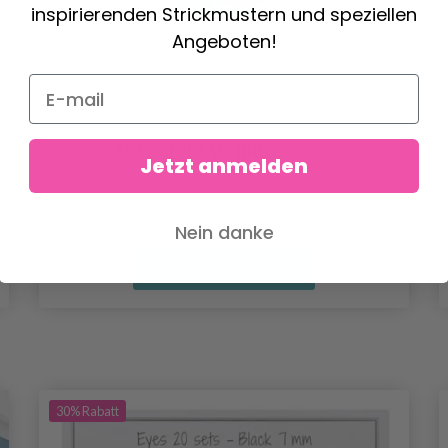
inspirierenden Strickmustern und speziellen
Angeboten!
SCHEEPJES WHIRL OMBRÉ
Jetzt anmelden
22.50 €
Nein danke
Alle Optionen ansehen
30%
Rabatt