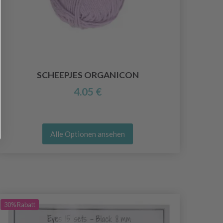
SCHEEPJES ORGANICON
4.05 €
Alle Optionen ansehen
30%
Rabatt
30%
Ra