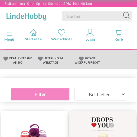
Spätsommer-Sale - Sparen Sie bis zu 50% - hier klicken
Anzeige ändern
Menü
GRATIS VERSAND
LIEFERUNG 2-4
90 TAGE
AB 69€
WERKTAGE
WIDERRUFSRECHT
Filter