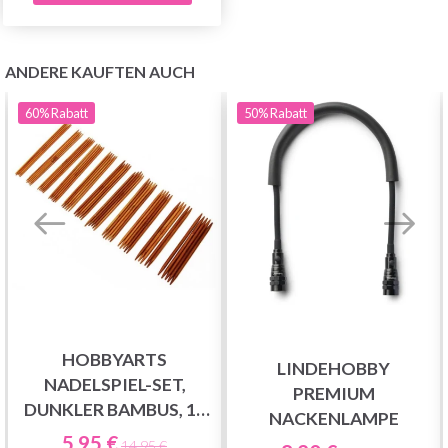
ANDERE KAUFTEN AUCH
60%
Rabatt
50%
Rabatt
HOBBYARTS
LINDEHOBBY
NADELSPIEL-SET,
PREMIUM
DUNKLER BAMBUS, 15
NACKENLAMPE
GRÖSSEN, 20 CM
5.95 €
14.95 €