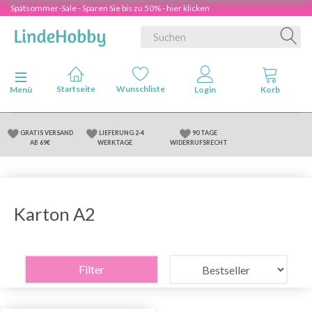
Spätsommer-Sale - Sparen Sie bis zu 50% - hier klicken
Anzeige ändern
Menü
GRATIS VERSAND
LIEFERUNG 2-4
90 TAGE
AB 69€
WERKTAGE
WIDERRUFSRECHT
Karton A2
Filter