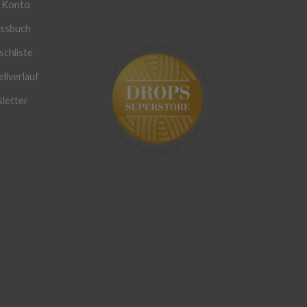
 Konto
ssbuch
chliste
llverlauf
letter