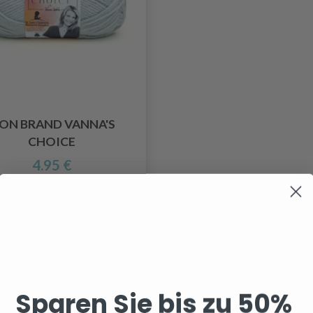
ION BRAND VANNA'S
CHOICE
4.95 €
Sparen Sie bis zu 50%