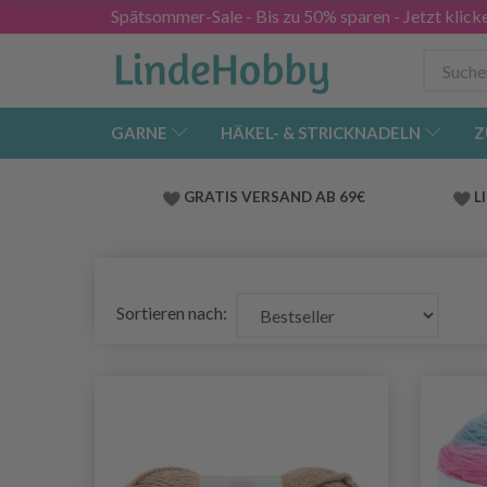
Spätsommer-Sale - Bis zu 50% sparen - Jetzt klick
GARNE
HÄKEL- & STRICKNADELN
Z
GRATIS VERSAND AB 69€
L
Sortieren nach: