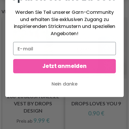
VERWANDTE PRODUKTE
Werden Sie Teil unserer Garn-Community
und erhalten Sie exklusiven Zugang zu
inspirierenden Strickmustern und speziellen
Angeboten!
Jetzt anmelden
Nein danke
268-26 BLUSH BREEZE
VEST BY DROPS
DROPS LOVES YOU 9
DESIGN
0.90 €
9.99 €
Preis ab