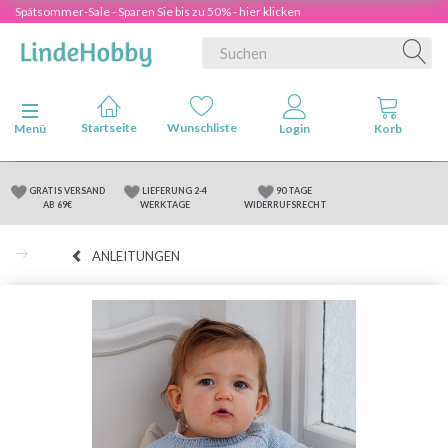
Spätsommer-Sale - Sparen Sie bis zu 50% - hier klicken
Anzeige ändern
Menü
GRATIS VERSAND
LIEFERUNG 2-4
90 TAGE
AB 69€
WERKTAGE
WIDERRUFSRECHT
ANLEITUNGEN