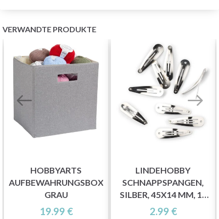
VERWANDTE PRODUKTE
HOBBYARTS
LINDEHOBBY
AUFBEWAHRUNGSBOX,
SCHNAPPSPANGEN,
GRAU
SILBER, 45X14 MM, 10
STK
19.99 €
2.99 €