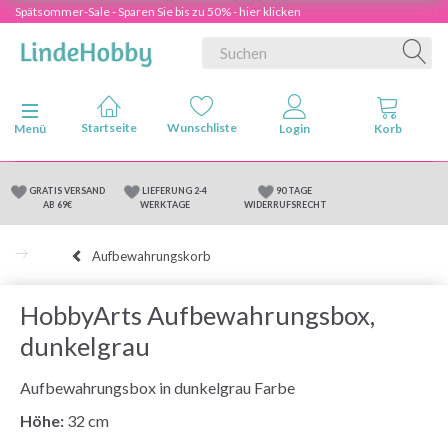
Spätsommer-Sale - Sparen Sie bis zu 50% - hier klicken
Anzeige ändern
Menü
GRATIS VERSAND
LIEFERUNG 2-4
90 TAGE
AB 69€
WERKTAGE
WIDERRUFSRECHT
Aufbewahrungskorb
HobbyArts Aufbewahrungsbox,
dunkelgrau
Aufbewahrungsbox in dunkelgrau Farbe
Höhe:
32 cm