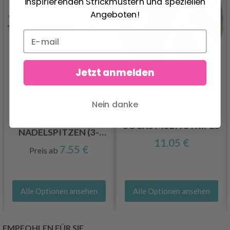
inspirierenden Strickmustern und speziellen
Angeboten!
Jetzt anmelden
Nein danke
KNITPRO SYMFONIE
LANA GROSSA COSY
AUSTAUSCHBARE
SOCKS MULTI STRIPES
NADELSPITZEN (3-
11.05 €
15.00MM)
7.55 €
Preis ab
Alle Optionen ansehen
Alle Optionen ansehen
EMPFOHLEN FÜR SIE