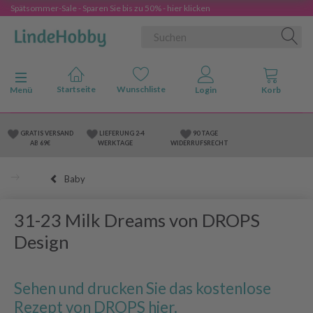
Spätsommer-Sale - Sparen Sie bis zu 50% - hier klicken
Anzeige ändern
Menü
GRATIS VERSAND
LIEFERUNG 2-4
90 TAGE
AB 69€
WERKTAGE
WIDERRUFSRECHT
Baby
31-23 Milk Dreams von DROPS
Design
Sehen und drucken Sie das kostenlose
Rezept von DROPS hier.