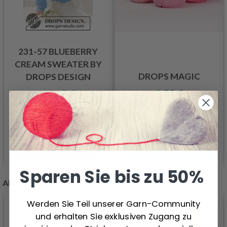
231-57 BLUEBERRY
CREAM SWEATER BY
DROPS MAGIC
DROPS DESIGN
1.20 €
16.95 €
In den Warenkorb
Alle Optionen ansehen
Sparen Sie bis zu 50%
ANDERE KUNDEN KAUFTEN AUCH
Werden Sie Teil unserer Garn-Community
und erhalten Sie exklusiven Zugang zu