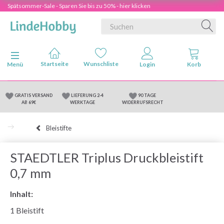
Spätsommer-Sale - Sparen Sie bis zu 50% - hier klicken
Anzeige ändern
Menü
GRATIS VERSAND
LIEFERUNG 2-4
90 TAGE
AB 69€
WERKTAGE
WIDERRUFSRECHT
Bleistifte
STAEDTLER Triplus Druckbleistift
0,7 mm
Inhalt:
1 Bleistift