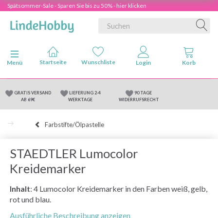
Spätsommer-Sale - Sparen Sie bis zu 50% - hier klicken
Anzeige ändern
Menü
GRATIS VERSAND
LIEFERUNG 2-4
90 TAGE
AB 69€
WERKTAGE
WIDERRUFSRECHT
Farbstifte/Ölpastelle
STAEDTLER Lumocolor
Kreidemarker
Inhalt
: 4 Lumocolor Kreidemarker in den Farben weiß, gelb,
rot und blau.
Ausführliche Beschreibung anzeigen