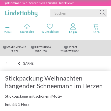
Spätsommer-Sale - Sparen Sie bis zu 50% - hier klicken
Anzeige ändern
Menü
GRATIS VERSAND
LIEFERUNG 2-4
90 TAGE
AB 69€
WERKTAGE
WIDERRUFSRECHT
GARNE
Stickpackung Weihnachten
hängender Schneemann im Herzen
Stickpackung mit schönem Motiv
Enthält 1 Herz