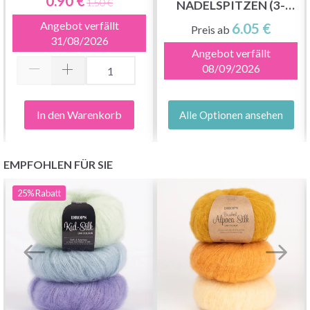
0.90 €
1.50 €
NADELSPITZEN (3-
15.00MM)
Angebot verfällt
6.05 €
Preis ab
31/08/2026
Angebot verfällt
08/09/2026
In den Warenkorb
Alle Optionen ansehen
EMPFOHLEN FÜR SIE
25%
Rabatt