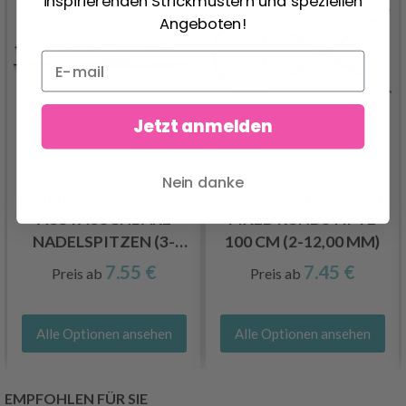
inspirierenden Strickmustern und speziellen
Angeboten!
Jetzt anmelden
Nein danke
KNITPRO SYMFONIE
KNITPRO SYMPHONY
AUSTAUSCHBARE
FIXED RUNDSTIFTE
NADELSPITZEN (3-
100 CM (2-12,00 MM)
15.00MM)
7.55 €
7.45 €
Preis ab
Preis ab
Alle Optionen ansehen
Alle Optionen ansehen
EMPFOHLEN FÜR SIE