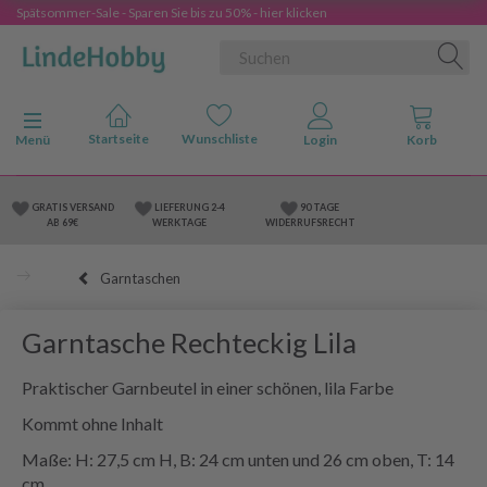
Spätsommer-Sale - Sparen Sie bis zu 50% - hier klicken
Anzeige ändern
Menü
GRATIS VERSAND
LIEFERUNG 2-4
90 TAGE
AB 69€
WERKTAGE
WIDERRUFSRECHT
Garntaschen
Garntasche Rechteckig Lila
Praktischer Garnbeutel in einer schönen, lila Farbe
Kommt ohne Inhalt
Maße: H: 27,5 cm H, B: 24 cm unten und 26 cm oben, T: 14
cm