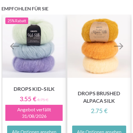
EMPFOHLEN FÜR SIE
25%
Rabatt
DROPS KID-SILK
DROPS BRUSHED
3.55 €
4.75 €
ALPACA SILK
Angebot verfällt
2.75 €
31/08/2026
Alle Optionen ansehen
Alle Optionen ansehen