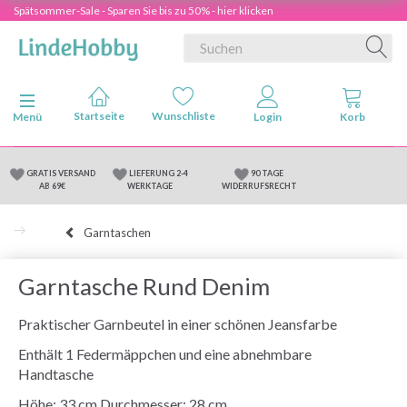
Spätsommer-Sale - Sparen Sie bis zu 50% - hier klicken
Anzeige ändern
Menü
GRATIS VERSAND
LIEFERUNG 2-4
90 TAGE
AB 69€
WERKTAGE
WIDERRUFSRECHT
Garntaschen
Garntasche Rund Denim
Praktischer Garnbeutel in einer schönen Jeansfarbe
Enthält 1 Federmäppchen und eine abnehmbare
Handtasche
Höhe: 33 cm Durchmesser: 28 cm