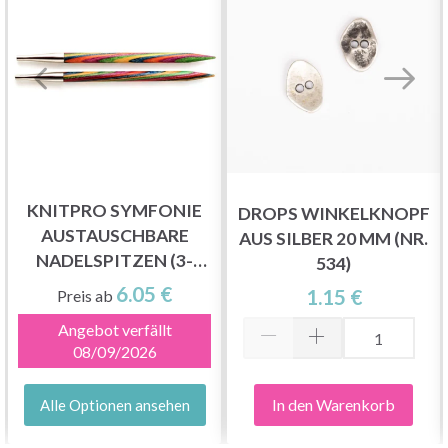
KNITPRO SYMFONIE
DROPS WINKELKNOPF
AUSTAUSCHBARE
AUS SILBER 20 MM (NR.
NADELSPITZEN (3-
534)
15.00MM)
6.05 €
1.15 €
Preis ab
Angebot verfällt
08/09/2026
In den Warenkorb
Alle Optionen ansehen