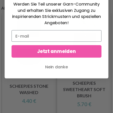
Werden Sie Teil unserer Garn-Community
ANDERE KUNDEN KAUFTEN AUCH
und erhalten Sie exklusiven Zugang zu
inspirierenden Strickmustern und speziellen
Angeboten!
Jetzt anmelden
Nein danke
SCHEEPJES
SCHEEPJES STONE
SWEETHEART SOFT
WASHED
BRUSH
4.40 €
5.70 €