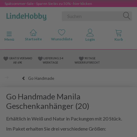
Spätsommer-Sale - Sparen Sie bis zu 50% - hier klicken
Anzeige ändern
Menü
GRATIS VERSAND
LIEFERUNG 2-4
90 TAGE
AB 69€
WERKTAGE
WIDERRUFSRECHT
Go Handmade
Go Handmade Manila
Geschenkanhänger (20)
Erhältlich in Weiß und Natur in Packungen mit 20 Stück.
Im Paket erhalten Sie drei verschiedene Größen: