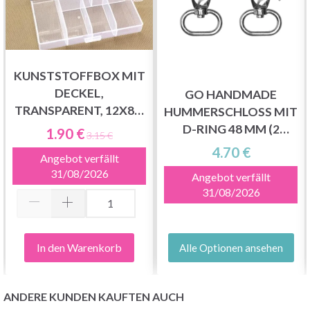
KUNSTSTOFFBOX MIT
DECKEL,
GO HANDMADE
TRANSPARENT, 12X8,5
HUMMERSCHLOSS MIT
CM, 6 RÄUME
D-RING 48 MM (2
1.90 €
3.15 €
STÜCK)
4.70 €
Angebot verfällt
31/08/2026
Angebot verfällt
31/08/2026
In den Warenkorb
Alle Optionen ansehen
ANDERE KUNDEN KAUFTEN AUCH