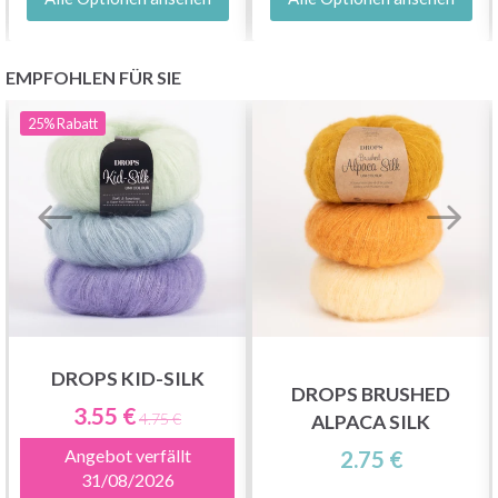
EMPFOHLEN FÜR SIE
25%
Rabatt
DROPS KID-SILK
DROPS BRUSHED
3.55 €
4.75 €
ALPACA SILK
Angebot verfällt
2.75 €
31/08/2026