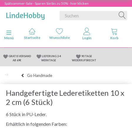
Spätsommer-Sale - Sparen Sie bis zu 50% - hier klicken
Anzeige ändern
Menü
GRATIS VERSAND
LIEFERUNG 2-4
90 TAGE
AB 69€
WERKTAGE
WIDERRUFSRECHT
Go Handmade
Handgefertigte Lederetiketten 10 x
2 cm (6 Stück)
6 Stück in PU-Leder.
Erhältlich in folgenden Farben: