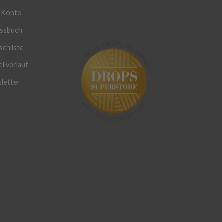
 Konto
ssbuch
chliste
llverlauf
letter