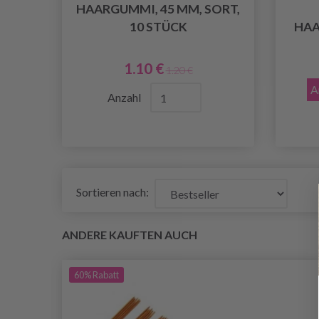
HAARGUMMI, 45 MM, SORT,
10 STÜCK
HAA
1.10 €
1.20 €
A
Anzahl
Sortieren nach:
ANDERE KAUFTEN AUCH
60%
Rabatt