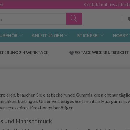
en
Kontakt mit uns aufne
UBEHÖR
ANLEITUNGEN
STICKEREI
HOBBY
IEFERUNG 2-4 WERKTAGE
90 TAGE WIDERRUFSRECHT
ieren, brauchen Sie elastische runde Gummis, die nicht nur tägl
nlichkeit beitragen. Unser vielseitiges Sortiment an Haargummis wu
Haaraccessoires-Kreationen benötigen.
res und Haarschmuck