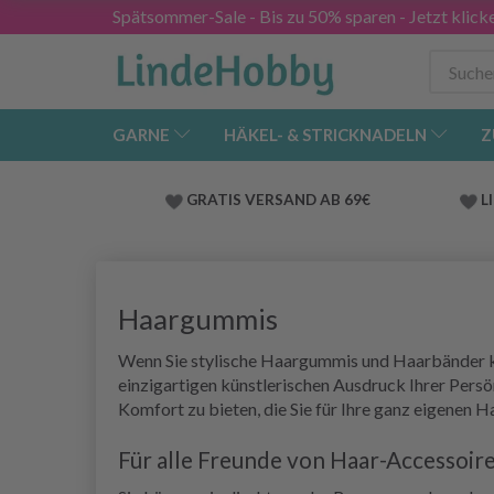
Spätsommer-Sale - Bis zu 50% sparen - Jetzt klick
GARNE
HÄKEL- & STRICKNADELN
Z
GRATIS VERSAND AB 69€
L
Haargummis
Wenn Sie stylische Haargummis und Haarbänder kre
einzigartigen künstlerischen Ausdruck Ihrer Persö
Komfort zu bieten, die Sie für Ihre ganz eigenen 
Für alle Freunde von Haar-Accessoi