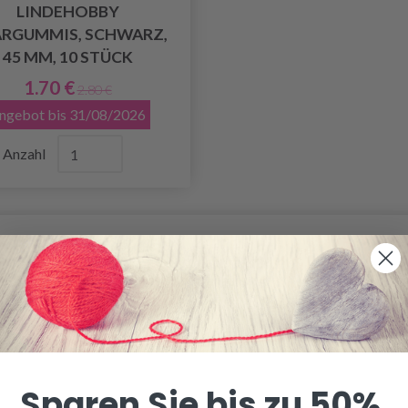
LINDEHOBBY
RGUMMIS, SCHWARZ,
45 MM, 10 STÜCK
1.70 €
2.80 €
ngebot bis 31/08/2026
Anzahl
Sparen Sie bis zu 50%