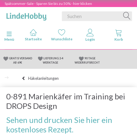
Spätsommer-Sale - Sparen Sie bis zu 50% - hier klicken
Anzeige ändern
Menü
GRATIS VERSAND
LIEFERUNG 2-4
90 TAGE
AB 69€
WERKTAGE
WIDERRUFSRECHT
Häkelanleitungen
0-891 Marienkäfer im Training bei
DROPS Design
Sehen und drucken Sie hier ein
kostenloses Rezept.