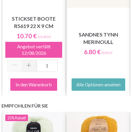
STICKSET BOOTE
R5619 22 X 9 CM
SANDNES TYNN
10.70 €
13.40 €
MERINOULL
Angebot verfällt
6.80 €
12/08/2026
8.50 €
In den Warenkorb
Alle Optionen ansehen
EMPFOHLEN FÜR SIE
25%
Rabatt