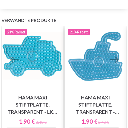
VERWANDTE PRODUKTE
21%
Rabatt
21%
Rabatt
HAMA MAXI
HAMA MAXI
STIFTPLATTE,
STIFTPLATTE,
TRANSPARENT - LKW
TRANSPARENT -
8217
SCHIFF 8212
1.90 €
1.90 €
2.40 €
2.40 €