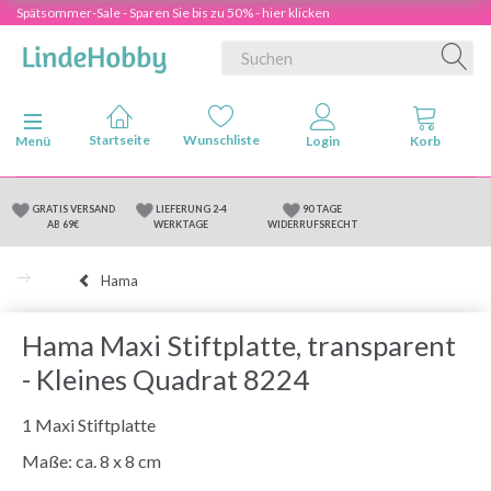
Spätsommer-Sale - Sparen Sie bis zu 50% - hier klicken
Anzeige ändern
Menü
GRATIS VERSAND
LIEFERUNG 2-4
90 TAGE
AB 69€
WERKTAGE
WIDERRUFSRECHT
Hama
Hama Maxi Stiftplatte, transparent
- Kleines Quadrat 8224
1 Maxi Stiftplatte
Maße: ca. 8 x 8 cm