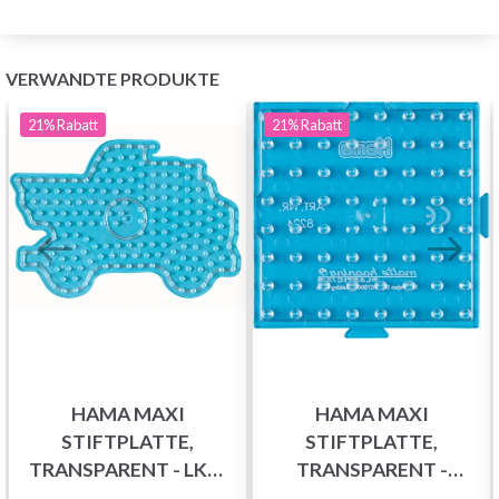
VERWANDTE PRODUKTE
21%
Rabatt
21%
Rabatt
HAMA MAXI
HAMA MAXI
STIFTPLATTE,
STIFTPLATTE,
TRANSPARENT - LKW
TRANSPARENT -
8217
KLEINES QUADRAT