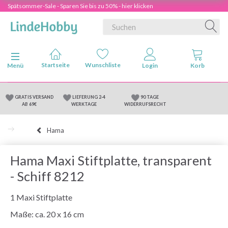
Spätsommer-Sale - Sparen Sie bis zu 50% - hier klicken
Anzeige ändern
Menü
GRATIS VERSAND
LIEFERUNG 2-4
90 TAGE
AB 69€
WERKTAGE
WIDERRUFSRECHT
Hama
Hama Maxi Stiftplatte, transparent
- Schiff 8212
1 Maxi Stiftplatte
Maße: ca. 20 x 16 cm