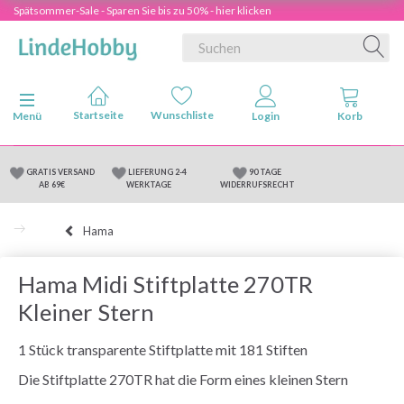
Spätsommer-Sale - Sparen Sie bis zu 50% - hier klicken
Anzeige ändern
Menü
GRATIS VERSAND
LIEFERUNG 2-4
90 TAGE
AB 69€
WERKTAGE
WIDERRUFSRECHT
Hama
Hama Midi Stiftplatte 270TR
Kleiner Stern
1 Stück transparente Stiftplatte mit 181 Stiften
Die Stiftplatte 270TR hat die Form eines kleinen Stern