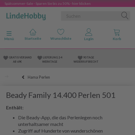
Spätsommer-Sale - Sparen Sie bis zu 50% - hier klicken
Anzeige ändern
Menü
GRATIS VERSAND
LIEFERUNG 2-4
90 TAGE
AB 69€
WERKTAGE
WIDERRUFSRECHT
Hama Perlen
Beady Family 14.400 Perlen 501
Enthält:
Die Beady-App, die das Perlenlegen noch
unterhaltsamer macht
Zugriff auf Hunderte von wunderschönen