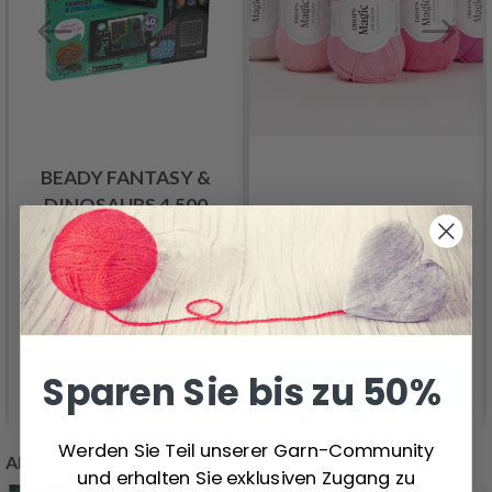
BEADY FANTASY &
DINOSAURS 4.500
DROPS MAGIC
PERLEN 202-DK
1.20 €
28.99 €
Sparen Sie bis zu 50%
In den Warenkorb
Alle Optionen ansehen
Werden Sie Teil unserer Garn-Community
ANDERE KUNDEN KAUFTEN AUCH
und erhalten Sie exklusiven Zugang zu