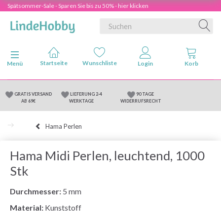
Spätsommer-Sale - Sparen Sie bis zu 50% - hier klicken
Anzeige ändern
Menü
GRATIS VERSAND
LIEFERUNG 2-4
90 TAGE
AB 69€
WERKTAGE
WIDERRUFSRECHT
Hama Perlen
Hama Midi Perlen, leuchtend, 1000
Stk
Durchmesser:
5 mm
Material:
Kunststoff