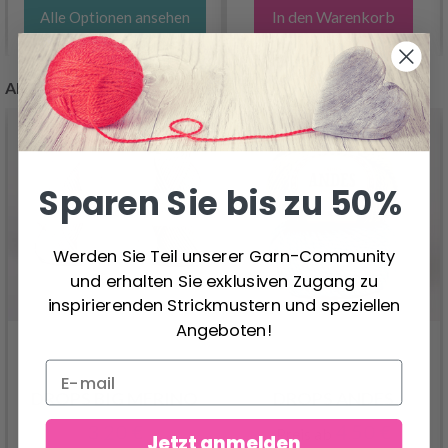
In den Warenkorb
Alle Optionen ansehen
ANDERE KUNDEN KAUFTEN AUCH
Sparen Sie bis zu 50%
Werden Sie Teil unserer Garn-Community
und erhalten Sie exklusiven Zugang zu
inspirierenden Strickmustern und speziellen
Angeboten!
DROPS BIG MERINO
DROPS ANDES
3.20 €
4.50 €
Preis ab
Jetzt anmelden