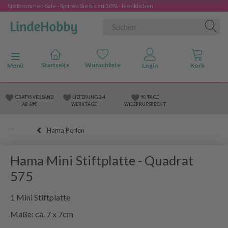
Spätsommer-Sale - Sparen Sie bis zu 50% - hier klicken
Anzeige ändern
Menü
GRATIS VERSAND
LIEFERUNG 2-4
90 TAGE
AB 69€
WERKTAGE
WIDERRUFSRECHT
Hama Perlen
Hama Mini Stiftplatte - Quadrat
575
1 Mini Stiftplatte
Maße: ca. 7 x 7cm