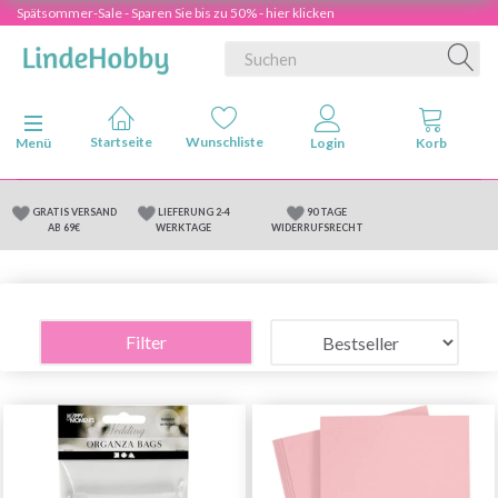
Spätsommer-Sale - Sparen Sie bis zu 50% - hier klicken
Anzeige ändern
Menü
GRATIS VERSAND
LIEFERUNG 2-4
90 TAGE
AB 69€
WERKTAGE
WIDERRUFSRECHT
Filter