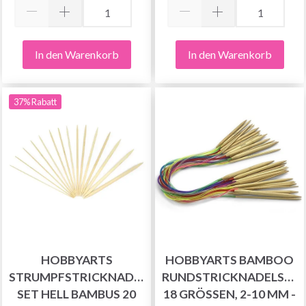
In den Warenkorb
In den Warenkorb
Sparen Sie bis zu 50%
37% Rabatt
Werden Sie Teil unserer Garn-Community
und erhalten Sie exklusiven Zugang zu
inspirierenden Strickmustern und speziellen
Angeboten!
HOBBYARTS
HOBBYARTS BAMBOO
Jetzt anmelden
STRUMPFSTRICKNADEL
RUNDSTRICKNADELSET,
SET HELL BAMBUS 20
18 GRÖSSEN, 2-10 MM - 6