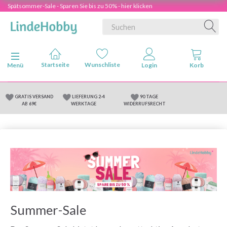
Spätsommer-Sale - Sparen Sie bis zu 50% - hier klicken
Anzeige ändern
Menü
GRATIS VERSAND
LIEFERUNG 2-4
90 TAGE
AB 69€
WERKTAGE
WIDERRUFSRECHT
Summer-Sale