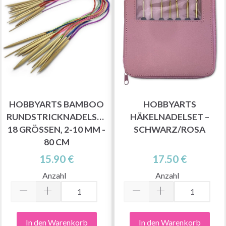
HOBBYARTS BAMBOO
HOBBYARTS
RUNDSTRICKNADELSET,
HÄKELNADELSET –
18 GRÖSSEN, 2-10 MM - 8
SCHWARZ/ROSA
0 CM
15.90 €
17.50 €
Anzahl
Anzahl
In den Warenkorb
In den Warenkorb