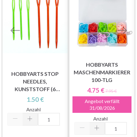
HOBBYARTS
MASCHENMARKIERER
HOBBYARTS STOP
100-TLG
NEEDLES,
KUNSTSTOFF (6
4.75 €
7.95 €
NADELN)
1.50 €
Angebot verfällt
31/08/2026
Anzahl
Anzahl