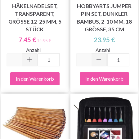
HÄKELNADELSET,
HOBBYARTS JUMPER
TRANSPARENT,
PIN SET, DUNKLER
GRÖSSE 12-25 MM, 5 S
BAMBUS, 2-10 MM, 18
TÜCK
GRÖSSE, 35 CM
7.45 €
23.95 €
14.95 €
Anzahl
Anzahl
In den Warenkorb
In den Warenkorb