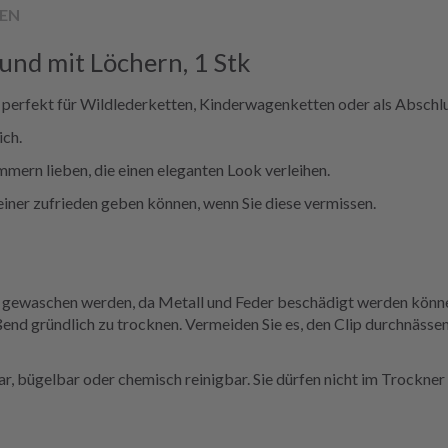
EN
und mit Löchern, 1 Stk
perfekt für Wildlederketten, Kinderwagenketten oder als Abschlu
ich.
mern lieben, die einen eleganten Look verleihen.
 einer zufrieden geben können, wenn Sie diese vermissen.
e gewaschen werden, da Metall und Feder beschädigt werden können
nd gründlich zu trocknen. Vermeiden Sie es, den Clip durchnässen
r, bügelbar oder chemisch reinigbar. Sie dürfen nicht im Trockne