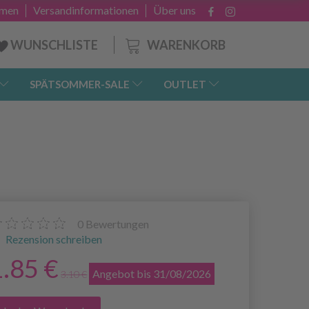
hmen
Versandinformationen
Über uns
WARENKORB
WUNSCHLISTE
SPÄTSOMMER-SALE
OUTLET
0
Bewertungen
Rezension schreiben
1.85 €
Angebot bis 31/08/2026
3.10 €