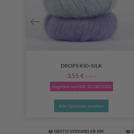
DROPS KID-SILK
3.55 €
4.75 €
Angebot verfällt
31/08/2026
Alle Optionen ansehen
GRATIS VERSAND AB 69€
L