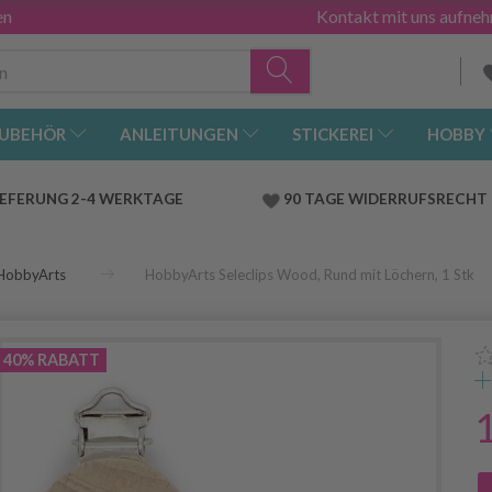
en
Kontakt mit uns aufne
UBEHÖR
ANLEITUNGEN
STICKEREI
HOBBY
IEFERUNG 2-4 WERKTAGE
90 TAGE WIDERRUFSRECHT
HobbyArts
HobbyArts Seleclips Wood, Rund mit Löchern, 1 Stk
40% RABATT