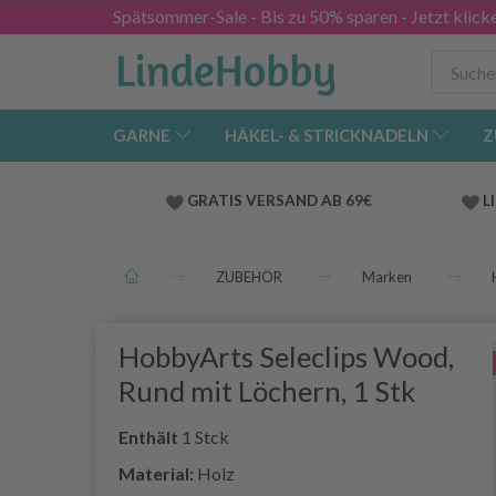
Spätsommer-Sale - Bis zu 50% sparen - Jetzt klick
GARNE
HÄKEL- & STRICKNADELN
Z
GRATIS VERSAND AB 69€
L
ZUBEHÖR
Marken
HobbyArts Seleclips Wood,
Rund mit Löchern, 1 Stk
Enthält
1 Stck
Material:
Holz