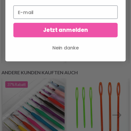
LINDEHOBBY RIBBON
LINDEHOBBY INSPIRE
LUX
8.95 €
6.40 €
Jetzt anmelden
Nein danke
Alle Optionen ansehen
Alle Optionen ansehen
ANDERE KUNDEN KAUFTEN AUCH
37%
Rabatt