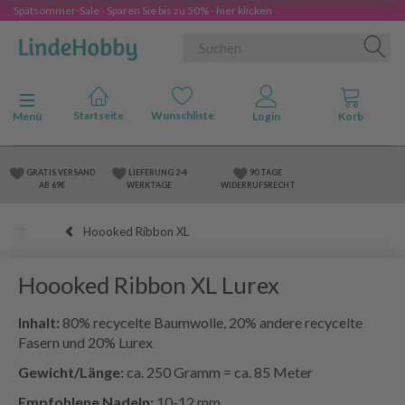
Spätsommer-Sale - Sparen Sie bis zu 50% - hier klicken
Anzeige ändern
Menü
GRATIS VERSAND
LIEFERUNG 2-4
90 TAGE
AB 69€
WERKTAGE
WIDERRUFSRECHT
Hoooked Ribbon XL
Hoooked Ribbon XL Lurex
Inhalt:
80% recycelte Baumwolle, 20% andere recycelte
Fasern und 20% Lurex
Gewicht/Länge:
ca. 250 Gramm = ca. 85 Meter
Empfohlene Nadeln:
10-12 mm