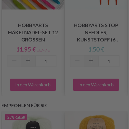
HOBBYARTS
HOBBYARTS STOP
HÄKELNADEL-SET 12
NEEDLES,
GRÖSSEN
KUNSTSTOFF (6
NADELN)
11.95 €
1.50 €
18.99 €
In den Warenkorb
In den Warenkorb
EMPFOHLEN FÜR SIE
25%
Rabatt