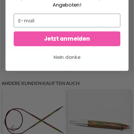
Angeboten!
VIKING SNORRE
CASHMERE SILK
KATIA COTTON-
CASHMERE
6.20 €
9.55 €
8.50 €
Jetzt anmelden
Angebot verfällt
31/08/2026
Nein danke
Alle Optionen ansehen
Alle Optionen ansehen
ANDERE KUNDEN KAUFTEN AUCH