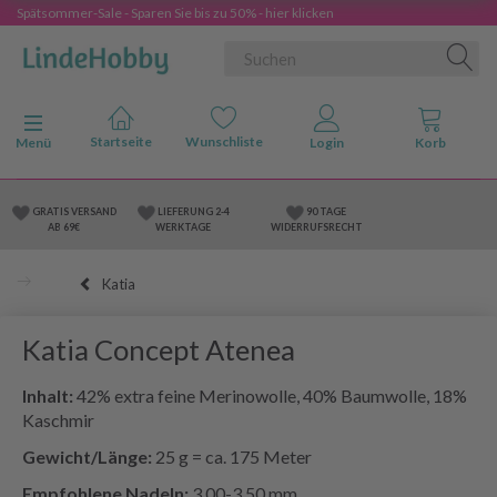
Spätsommer-Sale - Sparen Sie bis zu 50% - hier klicken
Anzeige ändern
Menü
GRATIS VERSAND
LIEFERUNG 2-4
90 TAGE
AB 69€
WERKTAGE
WIDERRUFSRECHT
Katia
Katia Concept Atenea
Inhalt:
42% extra feine Merinowolle, 40% Baumwolle, 18%
Kaschmir
Gewicht/Länge:
25 g = ca. 175 Meter
Empfohlene Nadeln:
3.00-3.50 mm