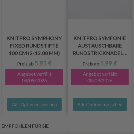
KNITPRO SYMPHONY
KNITPRO SYMFONIE
FIXED RUNDSTIFTE
AUSTAUSCHBARE
100 CM (2-12,00 MM)
RUNDSTRICKNADELN
KURZ (3.00-12.00 MM)
5.95 €
5.99 €
Preis ab
Preis ab
Angebot verfällt
Angebot verfällt
08/09/2026
08/09/2026
Alle Optionen ansehen
Alle Optionen ansehen
EMPFOHLEN FÜR SIE