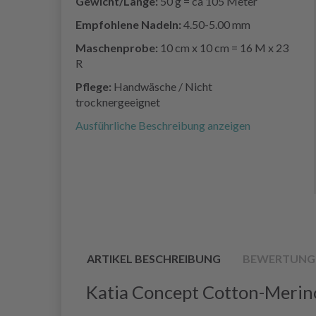
Gewicht/Länge:
50 g = ca 105 Meter
Empfohlene Nadeln:
4.50-5.00 mm
Maschenprobe:
10 cm x 10 cm = 16 M x 23
R
Pflege:
Handwäsche / Nicht
trocknergeeignet
Ausführliche Beschreibung anzeigen
ARTIKEL BESCHREIBUNG
BEWERTUNG
Katia Concept Cotton-Merin