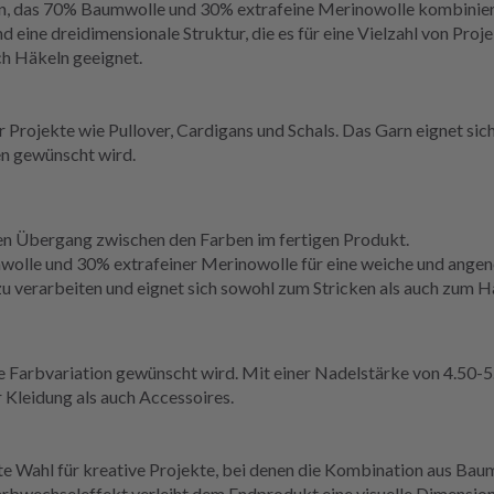
rn, das 70% Baumwolle und 30% extrafeine Merinowolle kombinier
 eine dreidimensionale Struktur, die es für eine Vielzahl von Proje
ch Häkeln geeignet.
 Projekte wie Pullover, Cardigans und Schals. Das Garn eignet sich
n gewünscht wird.
en Übergang zwischen den Farben im fertigen Produkt.
olle und 30% extrafeiner Merinowolle für eine weiche und angen
zu verarbeiten und eignet sich sowohl zum Stricken als auch zum H
re Farbvariation gewünscht wird. Mit einer Nadelstärke von 4.50-
r Kleidung als auch Accessoires.
te Wahl für kreative Projekte, bei denen die Kombination aus B
arbwechseleffekt verleiht dem Endprodukt eine visuelle Dimension