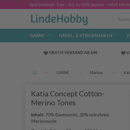
Spätsommer-Sale - Bis zu 50% sparen - Jetzt klick
GARNE
HÄKEL- & STRICKNADELN
Z
GRATIS VERSAND AB 69€
L
GARNE
Marken
Kat
Katia Concept Cotton-
Merino Tones
Inhalt:
70% Baumwolle, 30% extrafeine
Merinowolle