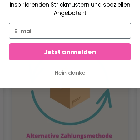
Alle Optionen ansehen
inspirierenden Strickmustern und speziellen
Angeboten!
Jetzt anmelden
Nein danke