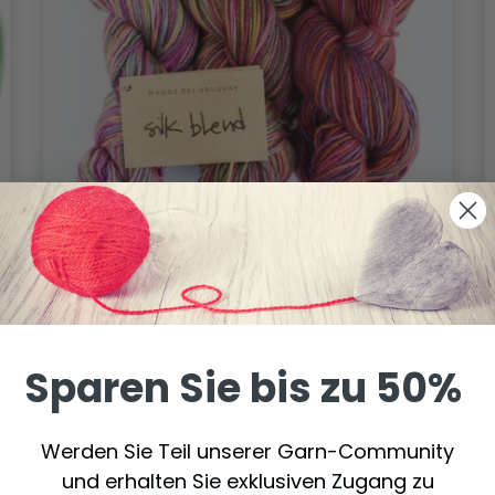
MANOS DEL URUGUAY SILK BLEND
GRADIENT HANDDYED
Sparen Sie bis zu 50%
14.25 €
16.75 €
Angebot verfällt
12/08/2026
Werden Sie Teil unserer Garn-Community
und erhalten Sie exklusiven Zugang zu