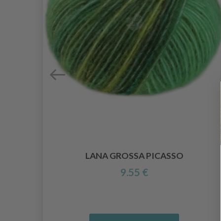
OTS
LANA GROSSA PICASSO
9.55 €