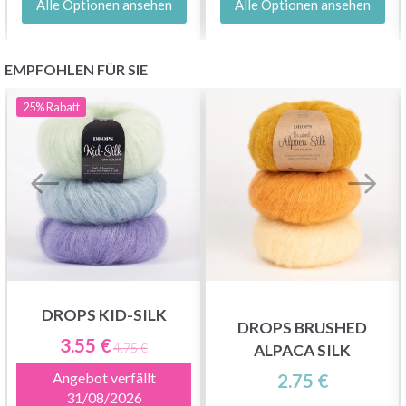
Alle Optionen ansehen
Alle Optionen ansehen
EMPFOHLEN FÜR SIE
25%
Rabatt
DROPS KID-SILK
DROPS BRUSHED
3.55 €
4.75 €
ALPACA SILK
Angebot verfällt
2.75 €
31/08/2026