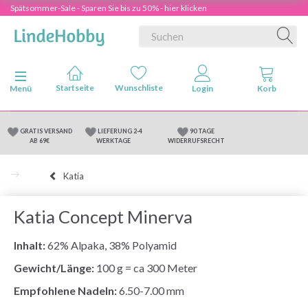
Spätsommer-Sale - Sparen Sie bis zu 50% - hier klicken
Anzeige ändern
Menü
GRATIS VERSAND
LIEFERUNG 2-4
90 TAGE
AB 69€
WERKTAGE
WIDERRUFSRECHT
Katia
Katia Concept Minerva
Inhalt:
62% Alpaka, 38% Polyamid
Gewicht/Länge:
100 g = ca 300 Meter
Empfohlene Nadeln:
6.50-7.00 mm