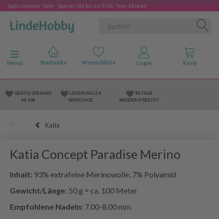
Spätsommer-Sale - Sparen Sie bis zu 50% - hier klicken
Anzeige ändern
Menü
GRATIS VERSAND
LIEFERUNG 2-4
90 TAGE
AB 69€
WERKTAGE
WIDERRUFSRECHT
Katia
Katia Concept Paradise Merino
Inhalt:
93% extrafeine Merinowolle, 7% Polyamid
Gewicht/Länge:
50 g = ca. 100 Meter
Empfohlene Nadeln:
7.00-8.00 mm