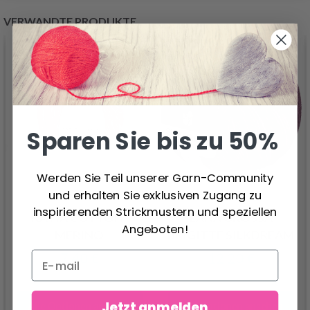
VERWANDTE PRODUKTE
Sparen Sie bis zu 50%
Werden Sie Teil unserer Garn-Community
und erhalten Sie exklusiven Zugang zu
inspirierenden Strickmustern und speziellen
KATIA COTTON-
LANA GROSSA
Angeboten!
MERINO
BRIGITTE SILKDREAM
7.40 €
12.20 €
Jetzt anmelden
Alle Optionen ansehen
Alle Optionen ansehen