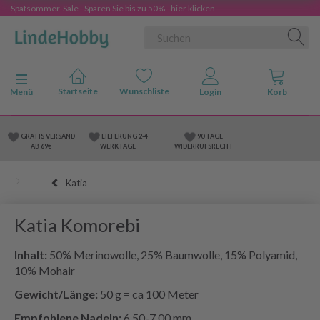
Spätsommer-Sale - Sparen Sie bis zu 50% - hier klicken
Anzeige ändern
Menü
GRATIS VERSAND
LIEFERUNG 2-4
90 TAGE
AB 69€
WERKTAGE
WIDERRUFSRECHT
Katia
Katia Komorebi
Inhalt:
50% Merinowolle, 25% Baumwolle, 15% Polyamid,
10% Mohair
Gewicht/Länge:
50 g = ca 100 Meter
Empfohlene Nadeln:
6.50-7.00 mm