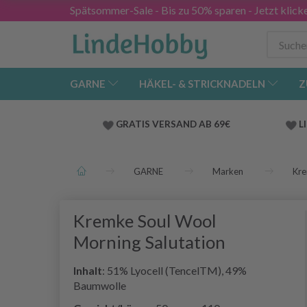
Spätsommer-Sale - Bis zu 50% sparen - Jetzt klick
GARNE
HÄKEL- & STRICKNADELN
Z
GRATIS VERSAND AB 69€
L
GARNE
Marken
Kre
Kremke Soul Wool
Morning Salutation
Inhalt
: 51% Lyocell (TencelTM), 49%
Baumwolle