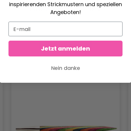
inspirierenden Strickmustern und speziellen
HJERTEGARN ORGANIC TRIO
Angeboten!
4.90 €
Alle Optionen ansehen
Jetzt anmelden
Nein danke