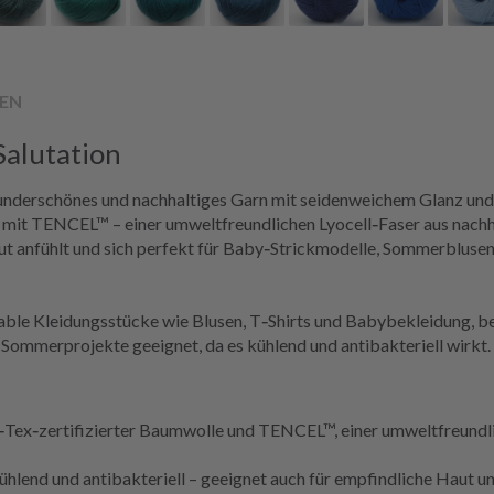
EN
alutation
underschönes und nachhaltiges Garn mit seidenweichem Glanz und 
it TENCEL™ – einer umweltfreundlichen Lyocell‑Faser aus nachhal
ut anfühlt und sich perfekt für Baby‑Strickmodelle, Sommerblusen 
ortable Kleidungsstücke wie Blusen, T‑Shirts und Babybekleidung, 
 Sommerprojekte geeignet, da es kühlend und antibakteriell wirkt.
Tex‑zertifizierter Baumwolle und TENCEL™, einer umweltfreundli
hlend und antibakteriell – geeignet auch für empfindliche Haut 