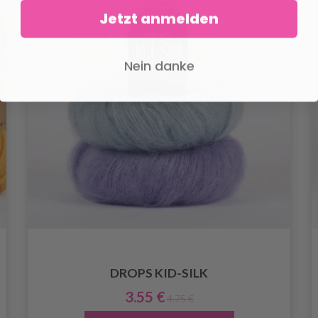
Jetzt anmelden
Nein danke
DROPS KID-SILK
3.55 €
4.75 €