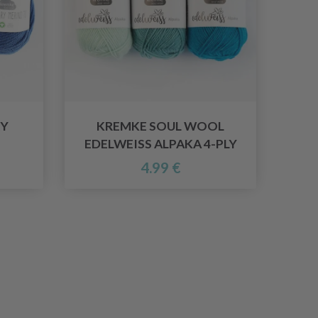
RY
KREMKE SOUL WOOL
EDELWEISS ALPAKA 4-PLY
4.99 €