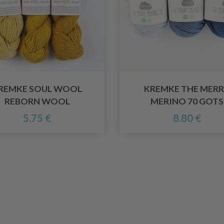
REMKE SOUL WOOL
KREMKE THE MER
REBORN WOOL
MERINO 70 GOTS
5.75 €
8.80 €