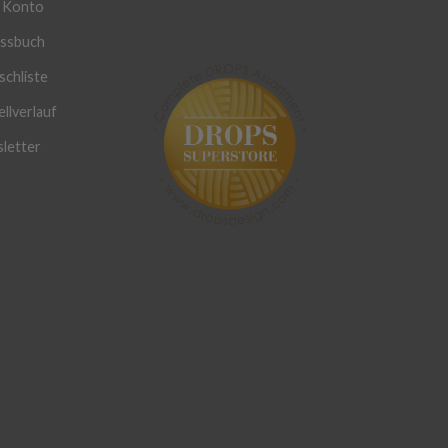
 Konto
ssbuch
chliste
llverlauf
letter