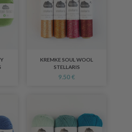
RY
KREMKE SOUL WOOL
S
STELLARIS
9.50 €