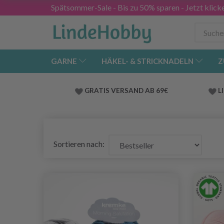
Spätsommer-Sale - Bis zu 50% sparen - Jetzt klick
GARNE
HÄKEL- & STRICKNADELN
Z
GRATIS VERSAND AB 69€
L
Sortieren nach: