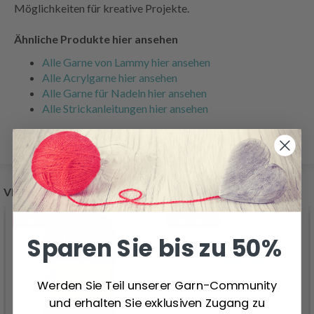
Möglichkeiten für kreative Projekte.
Ähnliche Produkte hier ansehen
Alle Garne von Lammy hier ansehen
Alle Acrylgarne hier ansehen
Alle Garne für Nadeln hier ansehen
Alle Strickanleitungen hier ansehen
VERWANDTE PRODUKTE
36%
Rabatt
50%
Rabatt
Sparen Sie bis zu 50%
Werden Sie Teil unserer Garn-Community
und erhalten Sie exklusiven Zugang zu