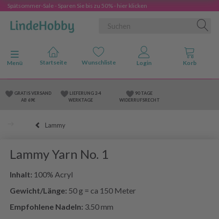
Spätsommer-Sale - Sparen Sie bis zu 50% - hier klicken
Anzeige ändern
Menü
GRATIS VERSAND
LIEFERUNG 2-4
90 TAGE
AB 69€
WERKTAGE
WIDERRUFSRECHT
Lammy
Lammy Yarn No. 1
Inhalt:
100% Acryl
Gewicht/Länge:
50 g = ca 150 Meter
Empfohlene Nadeln:
3.50 mm