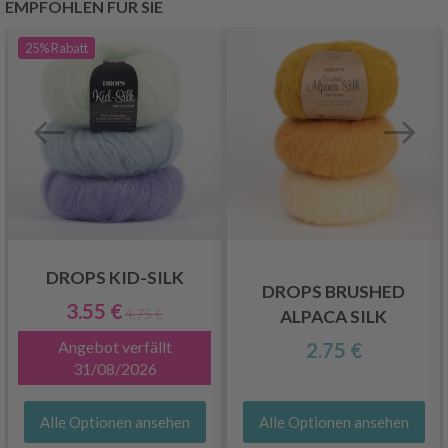
EMPFOHLEN FÜR SIE
25%
Rabatt
DROPS KID-SILK
DROPS BRUSHED
3.55 €
4.75 €
ALPACA SILK
Angebot verfällt
2.75 €
31/08/2026
Alle Optionen ansehen
Alle Optionen ansehen