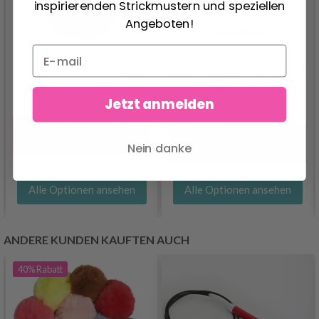
inspirierenden Strickmustern und speziellen
Angeboten!
LINDEHOBBY VIBRANT
VIKING SNORRE SARA
LUX 100G
1.85 €
Jetzt anmelden
2.90 €
2.25 €
4.50 €
Angebot verfällt
Angebot verfällt
31/08/2026
Nein danke
31/08/2026
Alle Optionen ansehen
Alle Optionen ansehen
ANDERE KUNDEN KAUFTEN AUCH
40%
Rabatt