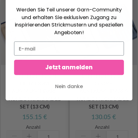
Werden Sie Teil unserer Garn-Community
und erhalten Sie exklusiven Zugang zu
inspirierenden Strickmustern und speziellen
Angeboten!
Jetzt anmelden
LANTERN MOON
LANTERN MOON
HEIRLOOM
GLORY
Nein danke
AUSTAUSCHBARE
AUSTAUSCHBARES
RUNDSTRICKNADEL
RUNDSTRICKNADEL-
SET (13 CM)
SET (13 CM)
155.15 €
130.05 €
Anzahl
Anzahl