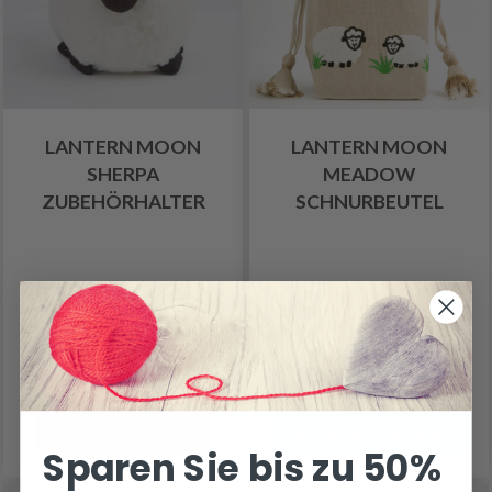
LANTERN MOON
LANTERN MOON
SHERPA
MEADOW
ZUBEHÖRHALTER
SCHNURBEUTEL
25.80 €
23.05 €
Anzahl
In den Warenkorb
Alle Optionen ansehen
Sparen Sie bis zu 50%