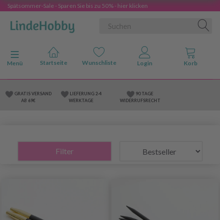
Spätsommer-Sale - Sparen Sie bis zu 50% - hier klicken
Anzeige ändern
Menü
GRATIS VERSAND
LIEFERUNG 2-4
90 TAGE
AB 69€
WERKTAGE
WIDERRUFSRECHT
Filter