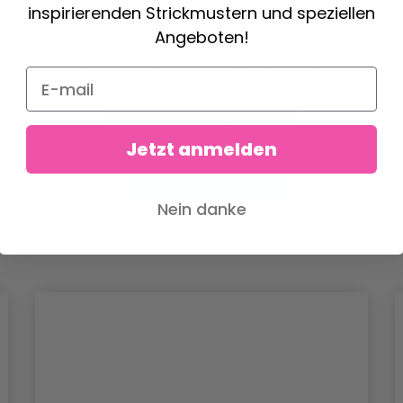
inspirierenden Strickmustern und speziellen
Angeboten!
LINDEHOBBY MERINO BLISS 175
2.85 €
5.70 €
Angebot verfällt
31/08/2026
Jetzt anmelden
Alle Optionen ansehen
Nein danke