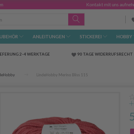
en
Kontakt mit uns aufne
UBEHÖR
ANLEITUNGEN
STICKEREI
HOBBY
IEFERUNG 2-4 WERKTAGE
90 TAGE WIDERRUFSRECHT
ndeHobby
LindeHobby Merino Bliss 115