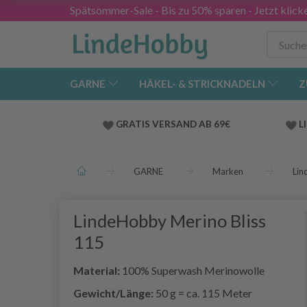
Spätsommer-Sale - Bis zu 50% sparen - Jetzt klick
GARNE
HÄKEL- & STRICKNADELN
Z
GRATIS VERSAND AB 69€
L
GARNE
Marken
Li
LindeHobby Merino Bliss
115
Material:
100% Superwash Merinowolle
Gewicht/Länge:
50 g = ca. 115 Meter