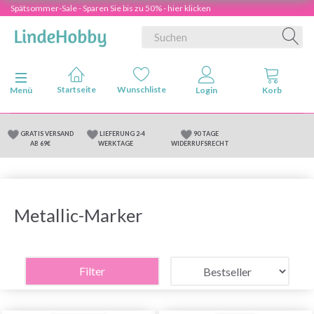
Spätsommer-Sale - Sparen Sie bis zu 50% - hier klicken
Anzeige ändern
Menü
GRATIS VERSAND
LIEFERUNG 2-4
90 TAGE
AB 69€
WERKTAGE
WIDERRUFSRECHT
Metallic-Marker
Filter