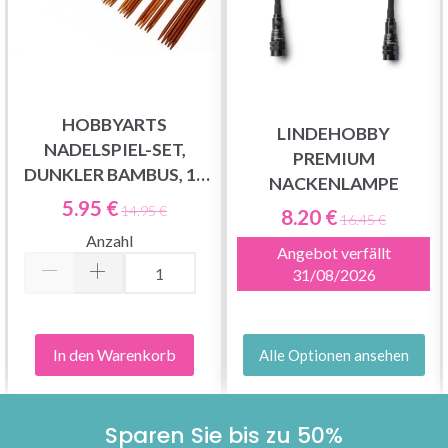
HOBBYARTS
LINDEHOBBY
NADELSPIEL-SET,
PREMIUM
DUNKLER BAMBUS, 15
NACKENLAMPE
GRÖSSEN, 20 CM
5.95 €
14.95 €
8.20 €
16.45 €
Anzahl
Angebot verfällt
31/08/2026
In den Warenkorb
Alle Optionen ansehen
Sparen Sie bis zu 50%