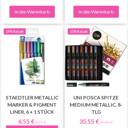
In den Warenkorb
In den Warenkorb
19% Rabatt
10% Rabatt
STAEDTLER METALLIC
UNI POSCA SPITZE
MARKER & PIGMENT
MEDIUM METALLIC, 8-
LINER, 6 + 1 STÜCK
TLG
6.55 €
35.55 €
8.15 €
39.50 €