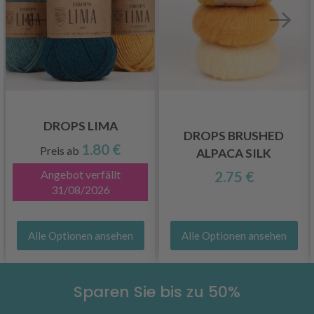
DROPS LIMA
DROPS BRUSHED
1.80 €
Preis ab
ALPACA SILK
Angebot verfällt
2.75 €
31/08/2026
Alle Optionen ansehen
Alle Optionen ansehen
Sparen Sie bis zu 50%