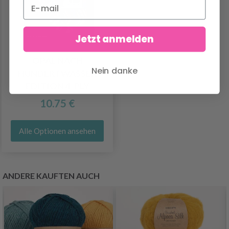
Jetzt anmelden
OPAL NACH
Nein danke
HUNDERTWASSER
EDITION 4-PLY
10.75 €
Alle Optionen ansehen
ANDERE KAUFTEN AUCH