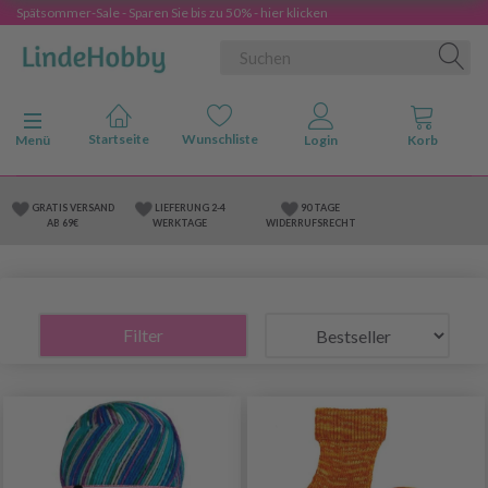
Spätsommer-Sale - Sparen Sie bis zu 50% - hier klicken
Anzeige ändern
Menü
GRATIS VERSAND
LIEFERUNG 2-4
90 TAGE
AB 69€
WERKTAGE
WIDERRUFSRECHT
Filter