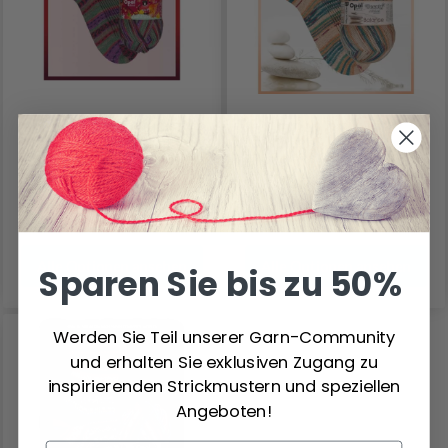
OPAL LAUBGEFLÜSTER
OPAL BEAUTY
4-PLY
BALANCE
9.85 €
10.30 €
Alle Optionen ansehen
Alle Optionen ansehen
Sparen Sie bis zu 50%
Werden Sie Teil unserer Garn-Community
und erhalten Sie exklusiven Zugang zu
inspirierenden Strickmustern und speziellen
Angeboten!