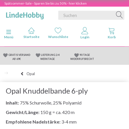
Spätsommer-Sale - Sparen Sie bis zu 50% - hier klicken
Anzeige ändern
Menü
GRATIS VERSAND
LIEFERUNG 2-4
90 TAGE
AB 69€
WERKTAGE
WIDERRUFSRECHT
Opal
Opal Knuddelbande 6-ply
Inhalt:
75% Schurwolle, 25% Polyamid
Gewicht/Länge:
150 g = ca. 420 m
Empfohlene Nadelstärke:
3-4 mm