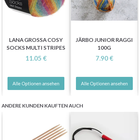
und erhalten Sie exklusiven Zugang zu
inspirierenden Strickmustern und speziellen
Angeboten!
LANA GROSSA COSY
JÄRBO JUNIOR RAGGI
SOCKS MULTI STRIPES
100G
11.05 €
7.90 €
Jetzt anmelden
Nein danke
Alle Optionen ansehen
Alle Optionen ansehen
ANDERE KUNDEN KAUFTEN AUCH