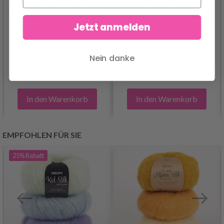
MASKENMARKER,
STRASSKNÖPFE,
OFFENE RINGE, 20-TLG
ROSA, 20 MM, 5 STÜCK
Jetzt anmelden
2.50 €
5.25 €
Nein danke
In den Warenkorb
In den Warenkorb
EMPFOHLEN FÜR SIE
25%
Rabatt