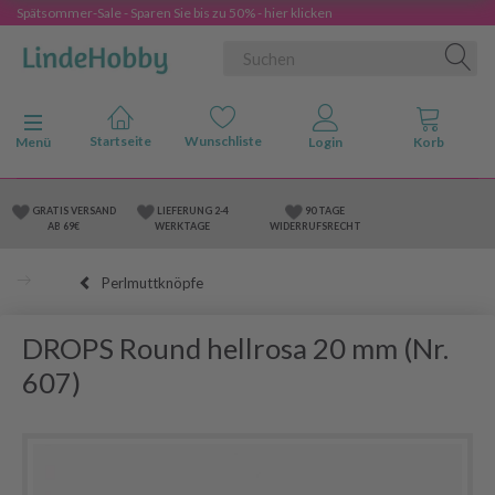
Spätsommer-Sale - Sparen Sie bis zu 50% - hier klicken
Anzeige ändern
Menü
GRATIS VERSAND
LIEFERUNG 2-4
90 TAGE
AB 69€
WERKTAGE
WIDERRUFSRECHT
Perlmuttknöpfe
DROPS Round hellrosa 20 mm (Nr.
607)