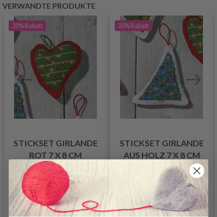
VERWANDTE PRODUKTE
20%
Rabatt
20%
Rabatt
STICKSET GIRLANDE
STICKSET GIRLANDE
ROT 7 X 8 CM
AUS HOLZ 7 X 8 CM
7.55 €
7.55 €
9.40 €
9.40 €
Angebot verfällt
Angebot verfällt
12/08/2026
12/08/2026