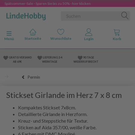
Spätsommer-Sale - Sparen Sie bis zu 50% - hier klicken
Anzeige ändern
Menü
GRATIS VERSAND
LIEFERUNG 2-4
90 TAGE
AB 69€
WERKTAGE
WIDERRUFSRECHT
Permin
Stickset Girlande im Herz 7 x 8 cm
Kompaktes Stickset 7x8cm.
Detaillierte Girlande in Herzform.
Kreuz- und Steppstiche für Textur.
Sticken auf Aida 357/00, weiße Farbe.
6 Farben mit DMC Mouliné.