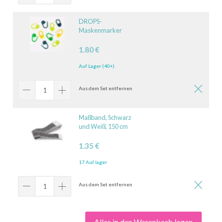
DROPS-
Maskenmarker
1.80 €
Auf Lager (40+)
Aus dem Set entfernen
Maßband, Schwarz
und Weiß, 150 cm
1.35 €
17 Auf lager
Aus dem Set entfernen
Alles in den Warenkorb legen