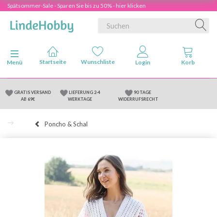
Spätsommer-Sale - Sparen Sie bis zu 50% - hier klicken
Anzeige ändern
Menü
GRATIS VERSAND
LIEFERUNG 2-4
90 TAGE
AB 69€
WERKTAGE
WIDERRUFSRECHT
Poncho & Schal