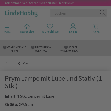
Spätsommer-Sale - Sparen Sie bis zu 50% - hier klicken
Anzeige ändern
Menü
GRATIS VERSAND
LIEFERUNG 2-4
90 TAGE
AB 69€
WERKTAGE
WIDERRUFSRECHT
Prym
Prym Lampe mit Lupe und Stativ (1
Stk.)
Inhalt:
1 Stk. Lampe mit Lupe
Größe:
Ø9,5 cm