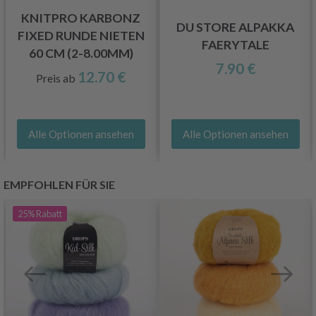
KNITPRO KARBONZ
DU STORE ALPAKKA
FIXED RUNDE NIETEN
FAERYTALE
60 CM (2-8.00MM)
7.90 €
12.70 €
Preis ab
Alle Optionen ansehen
Alle Optionen ansehen
EMPFOHLEN FÜR SIE
25%
Rabatt