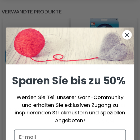
VERWANDTE PRODUKTE
Sparen Sie bis zu 50%
Werden Sie Teil unserer Garn-Community
und erhalten Sie exklusiven Zugang zu
PRYM UNIVERSAL-
PRYM LEUCTLUPE MIT
inspirierenden Strickmustern und speziellen
LUPE MIT HALTERUNG
KLEMMVORRICHTUNG
Angeboten!
10,5 CM
97.75 €
20.20 €