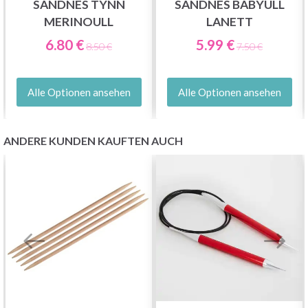
SANDNES TYNN
SANDNES BABYULL
MERINOULL
LANETT
6.80 €
5.99 €
8.50 €
7.50 €
Alle Optionen ansehen
Alle Optionen ansehen
ANDERE KUNDEN KAUFTEN AUCH
Sparen Sie bis zu 50%
Werden Sie Teil unserer Garn-Community
und erhalten Sie exklusiven Zugang zu
inspirierenden Strickmustern und speziellen
Angeboten!