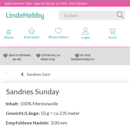
Spätsommer-Sale - Sparen Sie bis zu 50% - hier klicken
Anzeige ändern
Menü
GRATIS VERSAND
LIEFERUNG 2-4
90 TAGE
AB 69€
WERKTAGE
WIDERRUFSRECHT
Sandnes Garn
Sandnes Sunday
Inhalt:
100% Merinowolle
Gewicht/Länge:
50 g = ca 235 meter
Empfohlene Nadeln:
3.00 mm