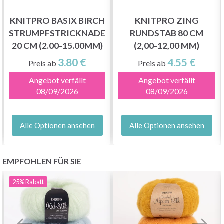
KNITPRO BASIX BIRCH
KNITPRO ZING
STRUMPFSTRICKNADELN
RUNDSTAB 80 CM
Jetzt anmelden
20 CM (2.00-15.00MM)
(2,00-12,00 MM)
3.80 €
4.55 €
Preis ab
Preis ab
Nein danke
Angebot verfällt
Angebot verfällt
08/09/2026
08/09/2026
Alle Optionen ansehen
Alle Optionen ansehen
EMPFOHLEN FÜR SIE
25%
Rabatt