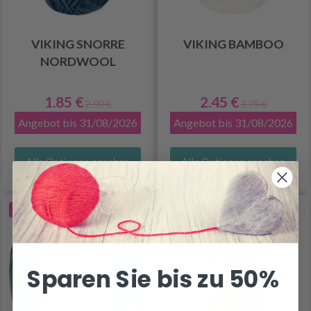
VIKING SNORRE
VIKING BAMBOO
NORDWOOL
1.85 €
2.45 €
2.90 €
3.75 €
Angebot bis 31/08/2026
Angebot bis 31/08/2026
Alle Optionen ansehen
Alle Optionen ansehen
50% Rabatt
34% Rabatt
Sparen Sie bis zu 50%