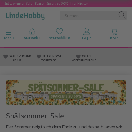
Spätsommer-Sale - Sparen Sie bis zu 50% - hier klicken
Anzeige ändern
Menü
GRATIS VERSAND
LIEFERUNG 2-4
90 TAGE
AB 69€
WERKTAGE
WIDERRUFSRECHT
Spätsommer-Sale
Der Sommer neigt sich dem Ende zu, und deshalb laden wir