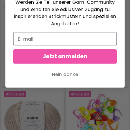
Werden Sie Teil unserer Garn-Community
und erhalten Sie exklusiven Zugang zu
inspirierenden Strickmustern und speziellen
Angeboten!
LINDEHOBBY MIRA
VIKING WOOL
1.90 €
3.25 €
3.80 €
4.99 €
Jetzt anmelden
Angebot bis 31/08/2026
Angebot bis 31/08/2026
Nein danke
Alle Optionen ansehen
Alle Optionen ansehen
49% Rabatt
40% Rabatt